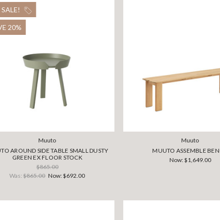
 SALE!
VE 20%
Muuto
Muuto
TO AROUND SIDE TABLE SMALL DUSTY
MUUTO ASSEMBLE BE
GREEN EX FLOOR STOCK
Now:
$1,649.00
$865.00
Was:
$865.00
Now:
$692.00