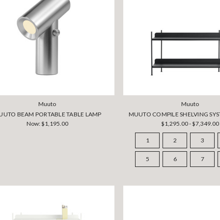
Muuto
Muuto
UUTO BEAM PORTABLE TABLE LAMP
MUUTO COMPILE SHELVING SY
Now:
$1,195.00
$1,295.00 - $7,349.00
1
2
3
5
6
7