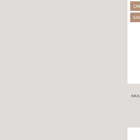
ON
SA
MUU