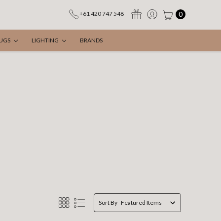
0
+61 420 747 548
UGS
LIGHTING
BRANDS
Sort By