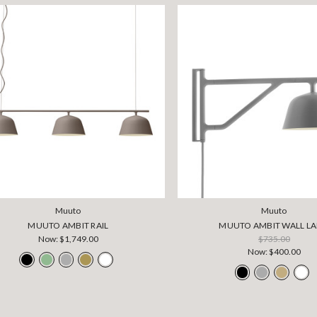
Muuto
Muuto
MUUTO AMBIT RAIL
MUUTO AMBIT WALL L
Now:
$1,749.00
$735.00
Now:
$400.00