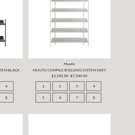
Muuto
STEM BLACK
MUUTO COMPILE SHELVING SYSTEM GREY
$1,295.00 - $7,349.00
4
1
2
3
4
8
5
6
7
8