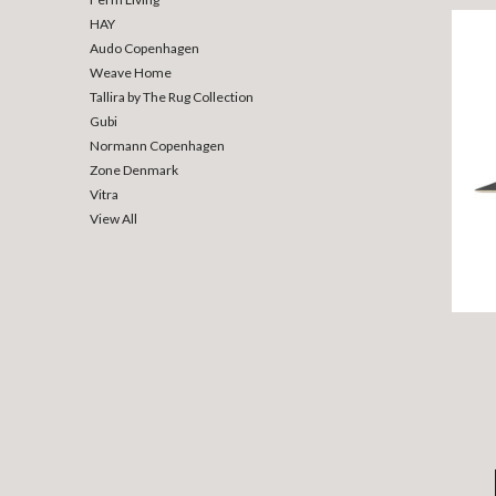
HAY
Audo Copenhagen
Weave Home
Tallira by The Rug Collection
Gubi
Normann Copenhagen
Zone Denmark
Vitra
View All