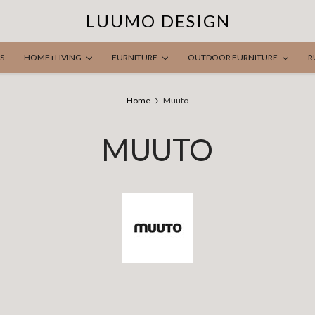
LUUMO DESIGN
S
HOME+LIVING
FURNITURE
OUTDOOR FURNITURE
R
Home
Muuto
MUUTO