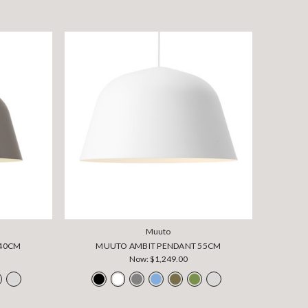
Muuto
 40CM
MUUTO AMBIT PENDANT 55CM
Now:
$1,249.00