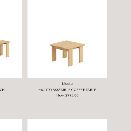
Muuto
NCH
MUUTO ASSEMBLE COFFEE TABLE
Now:
$995.00